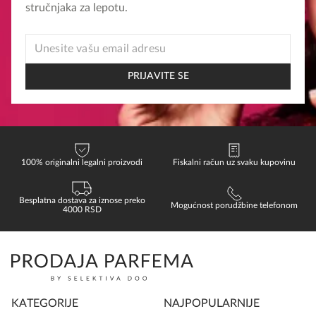
stručnjaka za lepotu.
*
EMAIL
EMAIL
PRIJAVITE SE
100% originalni legalni proizvodi
Fiskalni račun uz svaku kupovinu
Besplatna dostava za iznose preko
Mogućnost porudžbine telefonom
4000 RSD
KATEGORIJE
NAJPOPULARNIJE