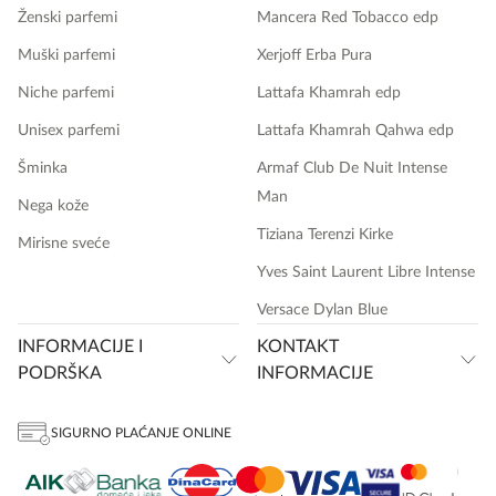
Ženski parfemi
Mancera Red Tobacco edp
Muški parfemi
Xerjoff Erba Pura
Niche parfemi
Lattafa Khamrah edp
Unisex parfemi
Lattafa Khamrah Qahwa edp
Šminka
Armaf Club De Nuit Intense
Man
Nega kože
Tiziana Terenzi Kirke
Mirisne sveće
Yves Saint Laurent Libre Intense
Versace Dylan Blue
INFORMACIJE I
KONTAKT
PODRŠKA
INFORMACIJE
SIGURNO PLAĆANJE ONLINE
onlinemedia.rs