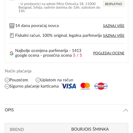
- U prodavnici na adresi Miće Orlovića 18, 11000
BESPLATNO
Beograd, Srbija, radnim danima do 16h, subotom do
15h.
14 dana povraćaj novca
SAZNAJ VIŠE
Fiskalni račun, 100% original, legalna parfimerija
SAZNAJ VIŠE
Najbolje ocenjena parfimerija - 1413
POGLEDAJ OCENE
google ocena - prosečna ocena
5 / 5
Način plaćanja
Pouzećem
Uplatom na račun
Sigurno plaćanje karticama
OPIS
BOURJOIS ŠMINKA
BREND