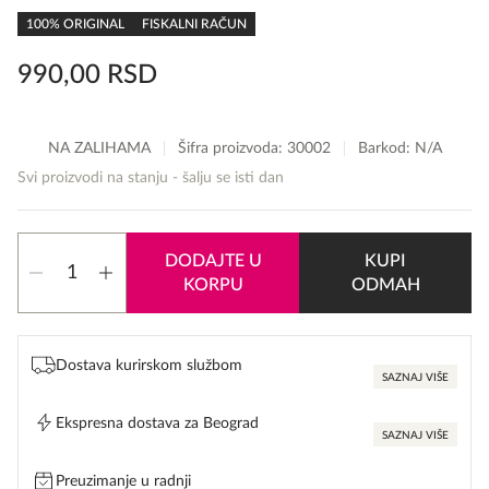
rating
100% ORIGINAL
FISKALNI RAČUN
990,00
RSD
NA ZALIHAMA
Šifra proizvoda:
30002
Barkod: N/A
Svi proizvodi na stanju - šalju se isti dan
Bourjois
DODAJTE U
KUPI
Volume
KORPU
ODMAH
Glamour
Ultra
Black
Mascara
Dostava kurirskom službom
količina
SAZNAJ VIŠE
Ekspresna dostava za Beograd
SAZNAJ VIŠE
Preuzimanje u radnji