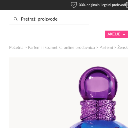
100% originalni legalni proizvodi
AKCIJE
Početna
>
Parfemi i kozmetika online prodavnica
>
Parfemi
>
Žensk