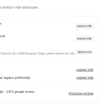
 stanju i nije dostupan.
m
SAZNAJ VIŠE
grad
SAZNAJ VIŠE
BESPLATNO
e Orlovića 18, 11000 Beograd, Srbija, radnim danima do 16h,
SAZNAJ VIŠE
l, legalna parfimerija
SAZNAJ VIŠE
ija - 1413 google ocena -
POGLEDAJ OCENE
5,0
rating