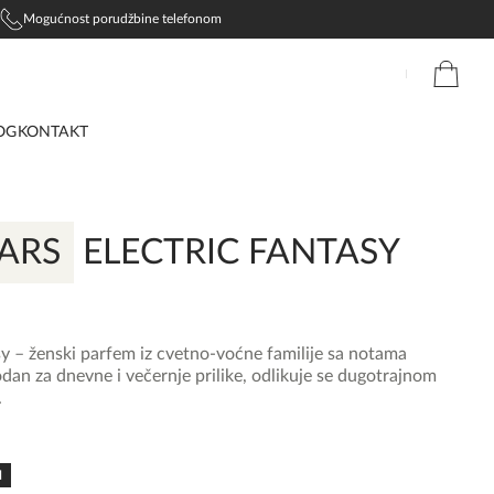
Mogućnost porudžbine telefonom
OG
KONTAKT
EARS
ELECTRIC FANTASY
sy – ženski parfem iz cvetno-voćne familije sa notama
odan za dnevne i večernje prilike, odlikuje se dugotrajnom
.
N