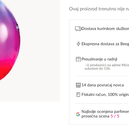
Ovaj proizvod trenutno nije na
Dostava kurirskom službo
Ekspresna dostava za Beo
Preuzimanje u radnji
- U prodavnici na adresi Mić
subotom do 15h.
14 dana povraćaj novca
Fiskalni račun, 100% origina
Najbolje ocenjena parfimer
prosečna ocena
5 / 5