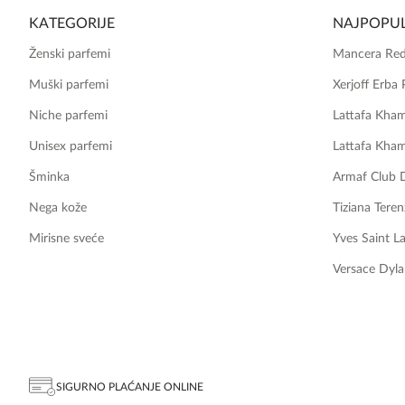
KATEGORIJE
NAJPOPUL
Ženski parfemi
Mancera Red
Muški parfemi
Xerjoff Erba 
Niche parfemi
Lattafa Kha
Unisex parfemi
Lattafa Kha
Šminka
Armaf Club 
Nega kože
Tiziana Teren
Mirisne sveće
Yves Saint L
Versace Dyla
SIGURNO PLAĆANJE ONLINE