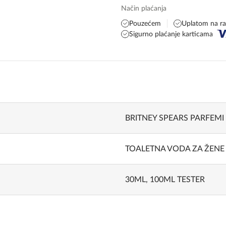
Način plaćanja
Pouzećem
Uplatom na r
Sigurno plaćanje karticama
BRITNEY SPEARS PARFEMI
TOALETNA VODA ZA ŽENE
30ML
,
100ML TESTER