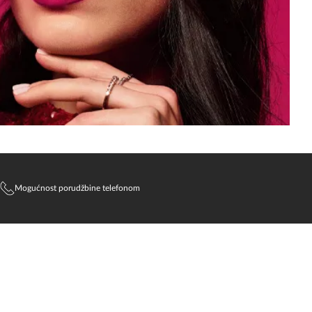
Mogućnost porudžbine telefonom
SlađanAi Asistent
Online