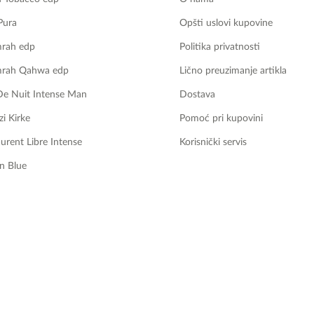
Pura
Opšti uslovi kupovine
mrah edp
Politika privatnosti
mrah Qahwa edp
Lično preuzimanje artikla
De Nuit Intense Man
Dostava
zi Kirke
Pomoć pri kupovini
aurent Libre Intense
Korisnički servis
n Blue