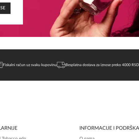
 SE
Fiskalni račun uz svaku kupovinu
Besplatna dostava za iznose preko 4000 RSD
ARNIJE
INFORMACIJE I PODRŠK
 Tobacco edp
O nama