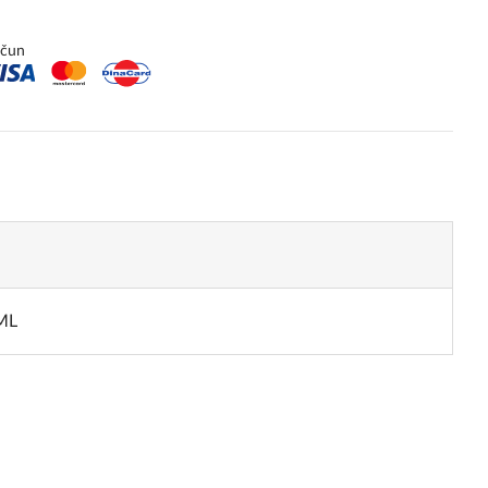
ačun
ML