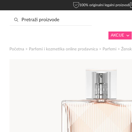
100% originalni legalni proizvodi
AKCIJE
Početna
>
Parfemi i kozmetika online prodavnica
>
Parfemi
>
Žensk