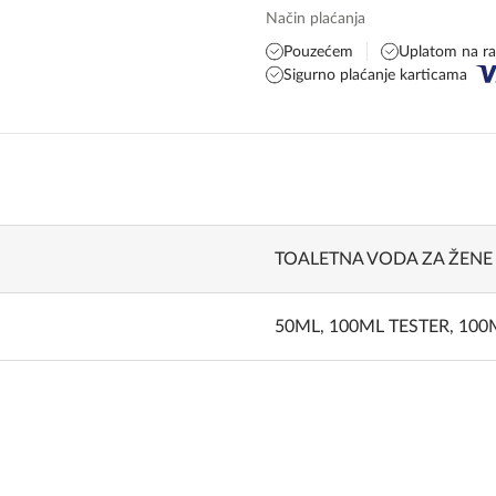
Način plaćanja
Pouzećem
Uplatom na r
Sigurno plaćanje karticama
TOALETNA VODA ZA ŽENE
50ML
,
100ML TESTER
,
100