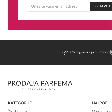
EMAIL
PRIJAVITE
* *
100% originalni legalni proizvodi
KATEGORIJE
NAJPOPUL
Ženski parfemi
Mancera Red