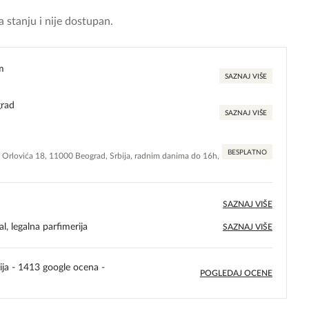
 stanju i nije dostupan.
m
SAZNAJ VIŠE
grad
SAZNAJ VIŠE
BESPLATNO
e Orlovića 18, 11000 Beograd, Srbija, radnim danima do 16h,
SAZNAJ VIŠE
l, legalna parfimerija
SAZNAJ VIŠE
ija - 1413 google ocena -
POGLEDAJ OCENE
5,0
rating