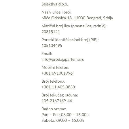
poručite svoj omiljeni parfem danas ali i za 
Selektiva d.o.o.
sva ostala pitanja?
Naziv ulice i broj:
Miće Orlovića 18, 11000 Beograd, Srbija
Matični broj lica (pravna lica, radnje):
20315121
Poreski identifikacioni broj (PIB):
105104495
Email:
info@prodajaparfema.rs
Mobilni telefon:
+381 691001996
Broj telefona:
+381 11 405 3838
Broj tekućeg računa:
105-2167169-44
Radno vreme:
Pon – Pet: 08:00 – 16:00h
Subota: 09:00 – 15:00h