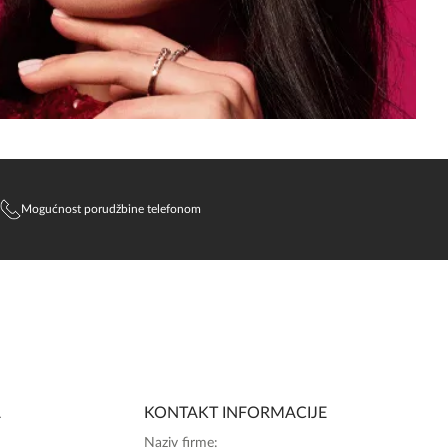
Mogućnost porudžbine telefonom
SlađanAi Asistent
Online
A
KONTAKT INFORMACIJE
Zdravo, tu sam da Vam pomognem da 
Naziv firme: