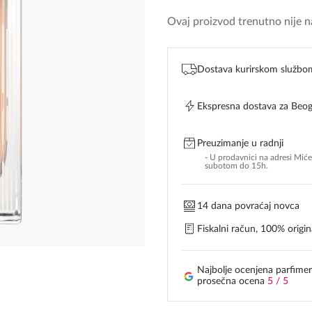
Ovaj proizvod trenutno nije na
Dostava kurirskom službo
Ekspresna dostava za Beo
Preuzimanje u radnji
- U prodavnici na adresi Mić
subotom do 15h.
14 dana povraćaj novca
Fiskalni račun, 100% origina
Najbolje ocenjena parfimer
prosečna ocena
5 / 5