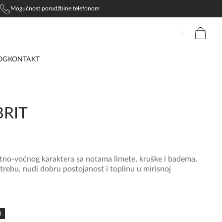
Mogućnost porudžbine telefonom
OG
KONTAKT
RIT
etno-voćnog karaktera sa notama limete, kruške i badema.
ebu, nudi dobru postojanost i toplinu u mirisnoj
N