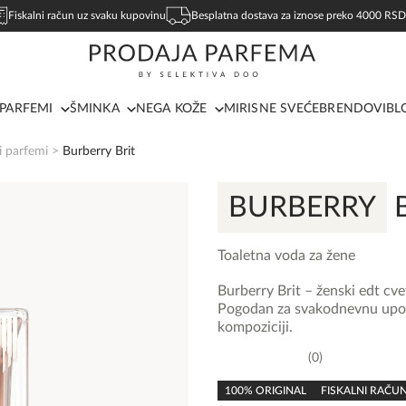
Fiskalni račun uz svaku kupovinu
Besplatna dostava za iznose preko 4000 RSD
PARFEMI
ŠMINKA
NEGA KOŽE
MIRISNE SVEĆE
BRENDOVI
BL
i parfemi
>
Burberry Brit
BURBERRY
B
Toaletna voda za žene
Burberry Brit – ženski edt cv
Pogodan za svakodnevnu upotr
kompoziciji.
0
0,0
rating
100% ORIGINAL
FISKALNI RAČU