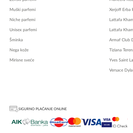
Muški parfemi
Xerjoff Erba 
Niche parfemi
Lattafa Kha
Unisex parfemi
Lattafa Kha
Šminka
Armaf Club 
Nega kože
Tiziana Teren
Mirisne sveće
Yves Saint L
Versace Dyla
SIGURNO PLAĆANJE ONLINE