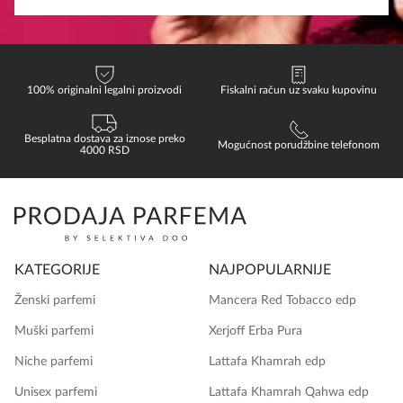
100% originalni legalni proizvodi
Fiskalni račun uz svaku kupovinu
Besplatna dostava za iznose preko
Mogućnost porudžbine telefonom
4000 RSD
KATEGORIJE
NAJPOPULARNIJE
Ženski parfemi
Mancera Red Tobacco edp
Muški parfemi
Xerjoff Erba Pura
Niche parfemi
Lattafa Khamrah edp
Unisex parfemi
Lattafa Khamrah Qahwa edp