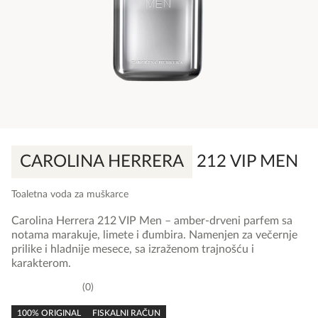
CAROLINA HERRERA
212 VIP MEN
Toaletna voda za muškarce
Carolina Herrera 212 VIP Men – amber-drveni parfem sa
notama marakuje, limete i đumbira. Namenjen za večernje
prilike i hladnije mesece, sa izraženom trajnošću i
karakterom.
0
0,0
rating
100% ORIGINAL
FISKALNI RAČUN