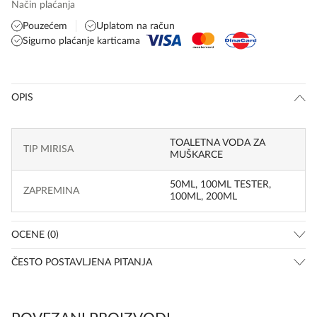
Način plaćanja
Pouzećem
Uplatom na račun
Sigurno plaćanje karticama
OPIS
TOALETNA VODA ZA
TIP MIRISA
MUŠKARCE
50ML
,
100ML TESTER
,
ZAPREMINA
100ML
,
200ML
OCENE (0)
ČESTO POSTAVLJENA PITANJA