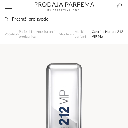
Parfemi i kozmetika online
Muški
Carolina Herrera 212
SlađanAi Asistent
Početna
>
>
Parfemi
>
>
prodavnica
parfemi
VIP Men
Online
Zdravo, tu sam da Vam pomognem da 
poručite svoj omiljeni parfem danas ali i za 
sva ostala pitanja?