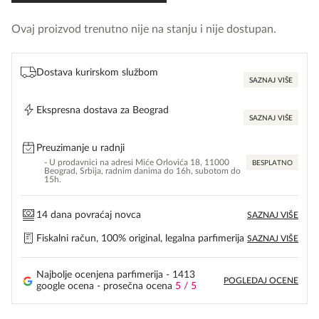
Ovaj proizvod trenutno nije na stanju i nije dostupan.
Dostava kurirskom službom
SAZNAJ VIŠE
Ekspresna dostava za Beograd
SAZNAJ VIŠE
Preuzimanje u radnji
- U prodavnici na adresi Miće Orlovića 18, 11000
BESPLATNO
Beograd, Srbija, radnim danima do 16h, subotom do
15h.
14 dana povraćaj novca
SAZNAJ VIŠE
Fiskalni račun, 100% original, legalna parfimerija
SAZNAJ VIŠE
Najbolje ocenjena parfimerija - 1413
POGLEDAJ OCENE
google ocena - prosečna ocena
5 / 5