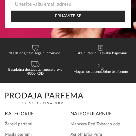
EMAIL
EMAIL
EMAIL
PRIJAVITE SE
100% originalni legalni proizvodi
Fiskalni račun uz svaku kupovinu
Besplatna dostava za iznose preko
Mogućnost porudžbine telefonom
4000 RSD
KATEGORIJE
NAJPOPULARNIJE
Ženski parfemi
Mancera Red Tobacco edp
Muški parfemi
Xerjoff Erba Pura