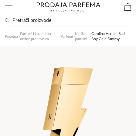
Parfemi i kozmetika
Muški
Carolina Herrera Bad
SlađanAi Asistent
Početna
>
>
Parfemi
>
>
online prodavnica
parfemi
Boy Gold Fantasy
Online
Zdravo, tu sam da Vam pomognem da 
poručite svoj omiljeni parfem danas ali i za 
sva ostala pitanja?