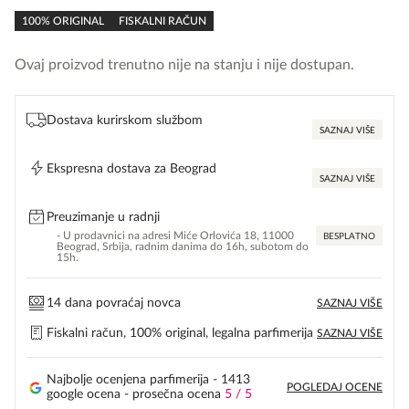
rating
100% ORIGINAL
FISKALNI RAČUN
Ovaj proizvod trenutno nije na stanju i nije dostupan.
Dostava kurirskom službom
SAZNAJ VIŠE
Ekspresna dostava za Beograd
SAZNAJ VIŠE
Preuzimanje u radnji
- U prodavnici na adresi Miće Orlovića 18, 11000
BESPLATNO
Beograd, Srbija, radnim danima do 16h, subotom do
15h.
14 dana povraćaj novca
SAZNAJ VIŠE
Fiskalni račun, 100% original, legalna parfimerija
SAZNAJ VIŠE
Najbolje ocenjena parfimerija - 1413
POGLEDAJ OCENE
google ocena - prosečna ocena
5 / 5