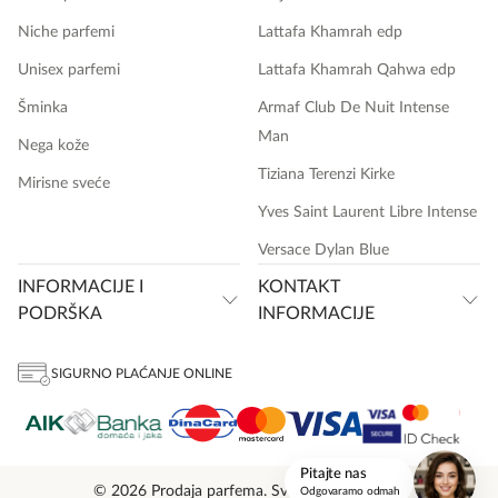
Niche parfemi
Lattafa Khamrah edp
Unisex parfemi
Lattafa Khamrah Qahwa edp
Šminka
Armaf Club De Nuit Intense
Man
Nega kože
Tiziana Terenzi Kirke
Mirisne sveće
Yves Saint Laurent Libre Intense
Versace Dylan Blue
INFORMACIJE I
KONTAKT
PODRŠKA
INFORMACIJE
SIGURNO PLAĆANJE ONLINE
onlinemedia.rs
Pitajte nas
© 2026 Prodaja parfema. Sva prava zadržana.
Odgovaramo odmah