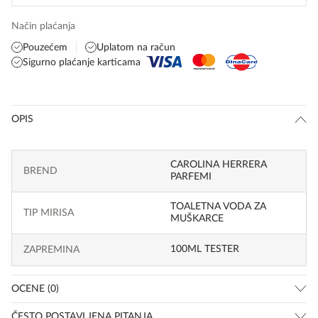
Način plaćanja
Pouzećem
Uplatom na račun
Sigurno plaćanje karticama
OPIS
CAROLINA HERRERA
BREND
PARFEMI
TOALETNA VODA ZA
TIP MIRISA
MUŠKARCE
100ML TESTER
ZAPREMINA
OCENE (0)
ČESTO POSTAVLJENA PITANJA