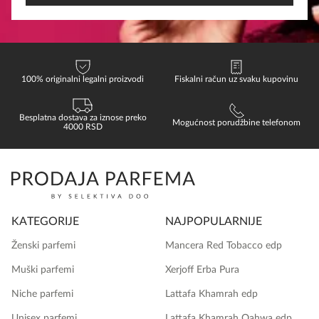
100% originalni legalni proizvodi
Fiskalni račun uz svaku kupovinu
Besplatna dostava za iznose preko
Mogućnost porudžbine telefonom
4000 RSD
KATEGORIJE
NAJPOPULARNIJE
Ženski parfemi
Mancera Red Tobacco edp
Muški parfemi
Xerjoff Erba Pura
Niche parfemi
Lattafa Khamrah edp
Unisex parfemi
Lattafa Khamrah Qahwa edp