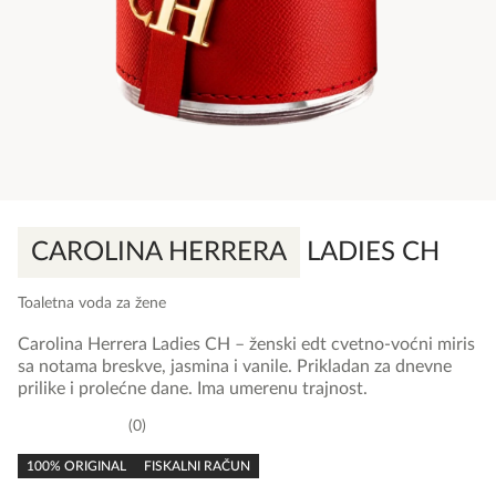
CAROLINA HERRERA
LADIES CH
Toaletna voda za žene
Carolina Herrera Ladies CH – ženski edt cvetno-voćni miris
sa notama breskve, jasmina i vanile. Prikladan za dnevne
prilike i prolećne dane. Ima umerenu trajnost.
0
0,0
rating
100% ORIGINAL
FISKALNI RAČUN