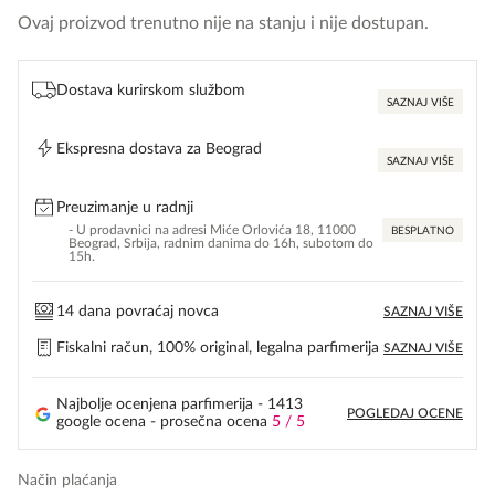
Ovaj proizvod trenutno nije na stanju i nije dostupan.
Dostava kurirskom službom
SAZNAJ VIŠE
Ekspresna dostava za Beograd
SAZNAJ VIŠE
Preuzimanje u radnji
- U prodavnici na adresi Miće Orlovića 18, 11000
BESPLATNO
Beograd, Srbija, radnim danima do 16h, subotom do
15h.
14 dana povraćaj novca
SAZNAJ VIŠE
Fiskalni račun, 100% original, legalna parfimerija
SAZNAJ VIŠE
Najbolje ocenjena parfimerija - 1413
POGLEDAJ OCENE
google ocena - prosečna ocena
5 / 5
Način plaćanja