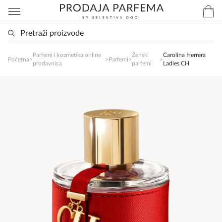
Parfemi i kozmetika online
Ženski
Carolina Herrera
SlađanAi Asistent
Početna
>
>
Parfemi
>
>
prodavnica
parfemi
Ladies CH
Online
Zdravo, tu sam da Vam pomognem da 
poručite svoj omiljeni parfem danas ali i za 
sva ostala pitanja?