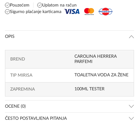
Pouzećem
Uplatom na račun
Sigurno plaćanje karticama
OPIS
CAROLINA HERRERA
BREND
PARFEMI
TOALETNA VODA ZA ŽENE
TIP MIRISA
100ML TESTER
ZAPREMINA
OCENE (0)
ČESTO POSTAVLJENA PITANJA