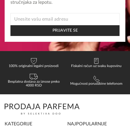
stručnjaka za lepotu.
*
EMAIL
EMAIL
PRIJAVITE SE
100% originalni legalni proizvodi
Fiskalni račun uz svaku kupovinu
Besplatna dostava za iznose preko
Mogućnost porudžbine telefonom
4000 RSD
KATEGORIJE
NAJPOPULARNIJE