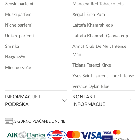
Ženski parfemi
Mancera Red Tobacco edp
Muški parfemi
Xerjoff Erba Pura
Niche parfemi
Lattafa Khamrah edp
Unisex parfemi
Lattafa Khamrah Qahwa edp
Šminka
Armaf Club De Nuit Intense
Man
Nega kože
Tiziana Terenzi Kirke
Mirisne sveće
Yves Saint Laurent Libre Intense
Versace Dylan Blue
INFORMACIJE I
KONTAKT
PODRŠKA
INFORMACIJE
SIGURNO PLAĆANJE ONLINE
onlinemedia.rs