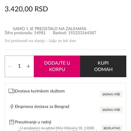
3.420,00
RSD
SAMO 1 JE PREOSTALO NA ZALIHAMA
Šifra proizvoda:
14981
Barkod: 192333164587
Svi proizvodi na stanju - šalju se isti dan
Clinique
DODAJTE U
KUPI
High
KORPU
ODMAH
Impact
Hifi
maskara
količina
Dostava kurirskom službom
SAZNAJ VIŠE
Ekspresna dostava za Beograd
SAZNAJ VIŠE
Preuzimanje u radnji
- U prodavnici na adresi Miće Orlovića 18, 11000
BESPLATNO