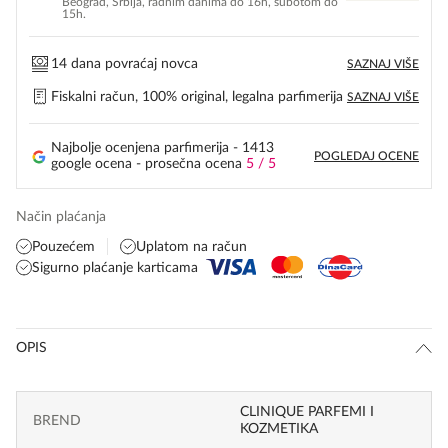
Beograd, Srbija, radnim danima do 16h, subotom do
15h.
14 dana povraćaj novca
SAZNAJ VIŠE
Fiskalni račun, 100% original, legalna parfimerija
SAZNAJ VIŠE
Najbolje ocenjena parfimerija - 1413
POGLEDAJ OCENE
google ocena - prosečna ocena
5 / 5
Način plaćanja
Pouzećem
Uplatom na račun
Sigurno plaćanje karticama
OPIS
CLINIQUE PARFEMI I
BREND
KOZMETIKA