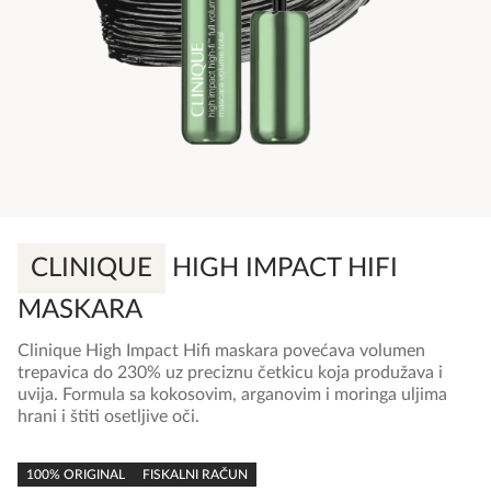
CLINIQUE
HIGH IMPACT HIFI
MASKARA
Clinique High Impact Hifi maskara povećava volumen
trepavica do 230% uz preciznu četkicu koja produžava i
uvija. Formula sa kokosovim, arganovim i moringa uljima
hrani i štiti osetljive oči.
0,0
rating
100% ORIGINAL
FISKALNI RAČUN