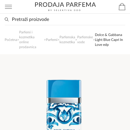
Parfemi i
SlađanAi Asistent
Dolce & Gabbana
kozmetika
Parfemska
Parfemske
Početna
>
>
Parfemi
>
>
>
Light Blue Capri In
Online
online
kozmetika
vode
Love edp
prodavnica
Zdravo, tu sam da Vam pomognem da 
poručite svoj omiljeni parfem danas ali i za 
sva ostala pitanja?