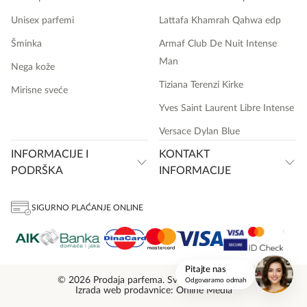
Unisex parfemi
Lattafa Khamrah Qahwa edp
Šminka
Armaf Club De Nuit Intense
Man
Nega kože
Tiziana Terenzi Kirke
Mirisne sveće
Yves Saint Laurent Libre Intense
Versace Dylan Blue
INFORMACIJE I
KONTAKT
PODRŠKA
INFORMACIJE
SIGURNO PLAĆANJE ONLINE
onlinemedia.rs
Pitajte nas
© 2026 Prodaja parfema. Sva prava zadržana.
Odgovaramo odmah
Izrada web prodavnice: Online Media