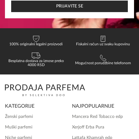
*
PRIJAVITE SE
100% originalni legalni proizvodi
Fiskalni račun uz svaku kupovinu
Besplatna dostava za iznose preko
Mogućnost porudžbine telefonom
4000 RSD
KATEGORIJE
NAJPOPULARNIJE
Ženski parfemi
Mancera Red Tobacco edp
Muški parfemi
Xerjoff Erba Pura
Niche parfemi
Lattafa Khamrah edp