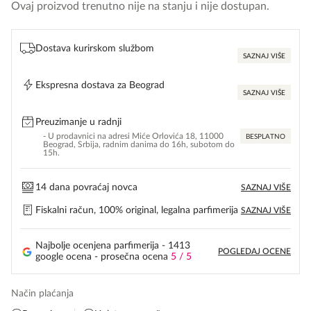
Ovaj proizvod trenutno nije na stanju i nije dostupan.
Dostava kurirskom službom
SAZNAJ VIŠE
Ekspresna dostava za Beograd
SAZNAJ VIŠE
Preuzimanje u radnji
- U prodavnici na adresi Miće Orlovića 18, 11000
BESPLATNO
Beograd, Srbija, radnim danima do 16h, subotom do
15h.
14 dana povraćaj novca
SAZNAJ VIŠE
Fiskalni račun, 100% original, legalna parfimerija
SAZNAJ VIŠE
Najbolje ocenjena parfimerija - 1413
POGLEDAJ OCENE
google ocena - prosečna ocena
5 / 5
Način plaćanja