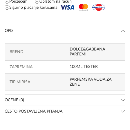
Pouzećem
Uplatom na račun
Sigurno plaćanje karticama
OPIS
DOLCE&GABBANA
BREND
PARFEMI
100ML TESTER
ZAPREMINA
PARFEMSKA VODA ZA
TIP MIRISA
ŽENE
OCENE (0)
ČESTO POSTAVLJENA PITANJA