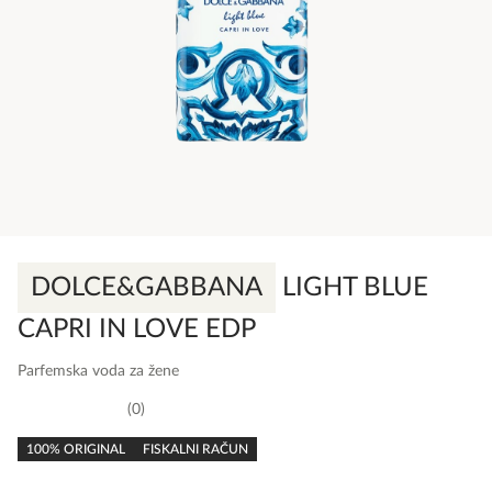
DOLCE&GABBANA
LIGHT BLUE
CAPRI IN LOVE EDP
Parfemska voda za žene
0
0,0
rating
100% ORIGINAL
FISKALNI RAČUN