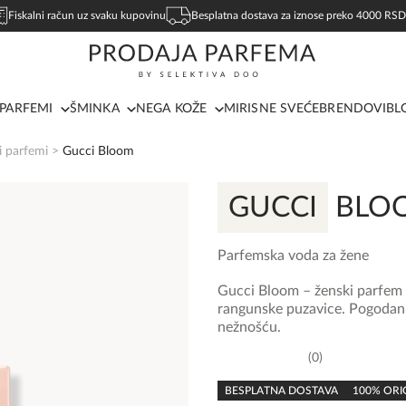
Fiskalni račun uz svaku kupovinu
Besplatna dostava za iznose preko 4000 RSD
PARFEMI
ŠMINKA
NEGA KOŽE
MIRISNE SVEĆE
BRENDOVI
BL
i parfemi
>
Gucci Bloom
GUCCI
BLO
Parfemska voda za žene
Gucci Bloom – ženski parfem i
rangunske puzavice. Pogodan z
nežnošću.
0
0,0
rating
BESPLATNA DOSTAVA
100% ORI