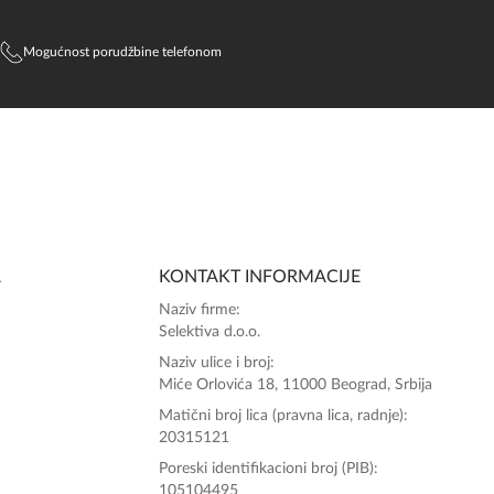
Mogućnost porudžbine telefonom
SlađanAi Asistent
Online
A
KONTAKT INFORMACIJE
Zdravo, tu sam da Vam pomognem da 
Naziv firme:
poručite svoj omiljeni parfem danas ali i za 
Selektiva d.o.o.
sva ostala pitanja?
Naziv ulice i broj:
Miće Orlovića 18, 11000 Beograd, Srbija
Matični broj lica (pravna lica, radnje):
20315121
Poreski identifikacioni broj (PIB):
105104495