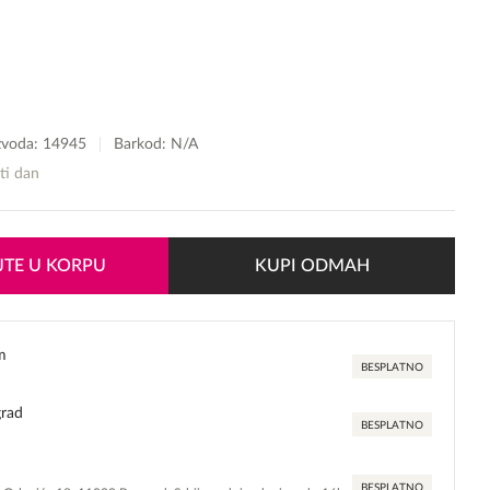
izvoda:
14945
Barkod: N/A
sti dan
TE U KORPU
KUPI ODMAH
m
BESPLATNO
grad
BESPLATNO
BESPLATNO