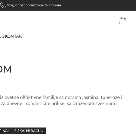
Mogućnost porudžbine telefonom
OG
KONTAKT
OM
z cvetne olfaktivne familije sa notama jasmina, tuberoze i
a dnevne i romantične prilike, sa izraženom svežinom i
GINAL
FISKALNI RAČUN