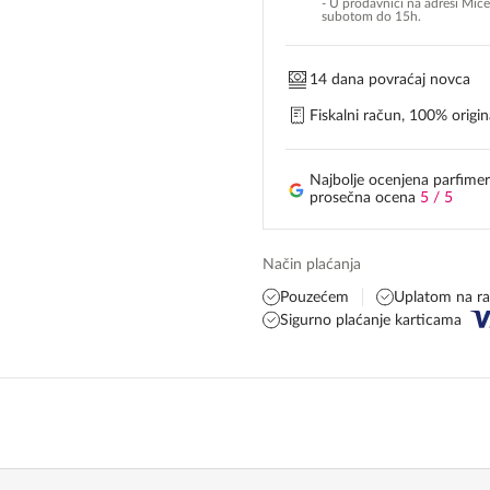
- U prodavnici na adresi Mić
subotom do 15h.
14 dana povraćaj novca
Fiskalni račun, 100% origina
Najbolje ocenjena parfimer
prosečna ocena
5 / 5
Način plaćanja
Pouzećem
Uplatom na r
Sigurno plaćanje karticama