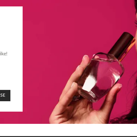
ike!
 SE