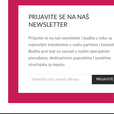
PRIJAVITE SE NA NAŠ
NEWSLETTER
Prijavite se na naš newsletter i budite u toku sa
najnovijim trendovima u svetu parfema i kozmet
Budite prvi koji će saznati o našim specijalnim
ponudama, ekskluzivnim popustima i savetima
stručnjaka za lepotu.
EMAIL
PRIJAVITE
* *