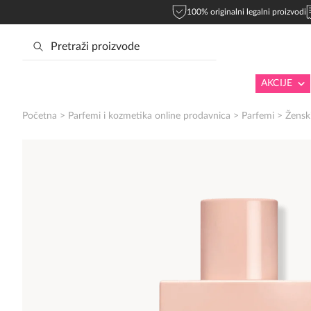
100% originalni legalni proizvodi
AKCIJE
Početna
>
Parfemi i kozmetika online prodavnica
>
Parfemi
>
Žensk