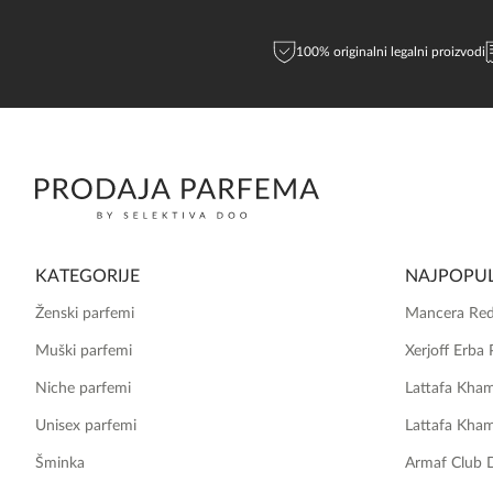
100% originalni legalni proizvodi
KATEGORIJE
NAJPOPUL
Ženski parfemi
Mancera Red
Muški parfemi
Xerjoff Erba 
Niche parfemi
Lattafa Kha
Unisex parfemi
Lattafa Kha
Šminka
Armaf Club 