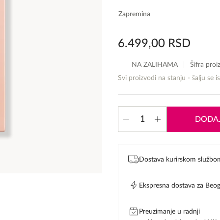
Zapremina
6.499,00
RSD
NA ZALIHAMA
Šifra pro
Svi proizvodi na stanju - šalju se i
Gucci
DODAJ
Bloom
količina
Dostava kurirskom službo
Ekspresna dostava za Beo
Preuzimanje u radnji