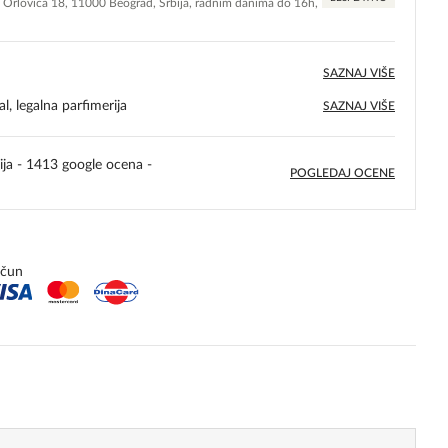
e Orlovića 18, 11000 Beograd, Srbija, radnim danima do 16h,
SAZNAJ VIŠE
l, legalna parfimerija
SAZNAJ VIŠE
ija - 1413 google ocena -
POGLEDAJ OCENE
5,0
rating
ačun