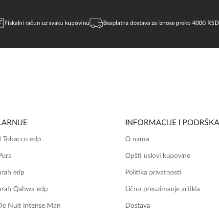
Fiskalni račun uz svaku kupovinu
Besplatna dostava za iznose preko 4000 RSD
ARNIJE
INFORMACIJE I PODRŠK
 Tobacco edp
O nama
Pura
Opšti uslovi kupovine
mrah edp
Politika privatnosti
mrah Qahwa edp
Lično preuzimanje artikla
De Nuit Intense Man
Dostava