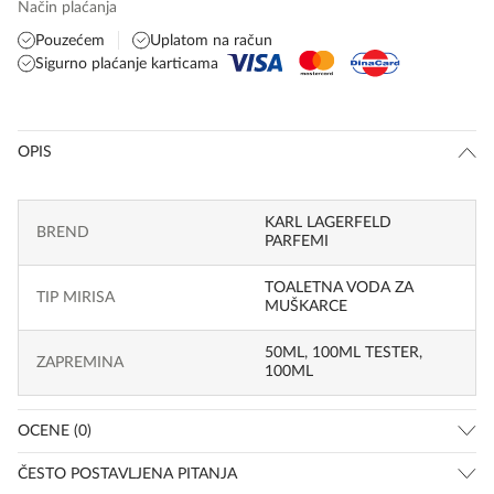
Način plaćanja
Pouzećem
Uplatom na račun
Sigurno plaćanje karticama
OPIS
KARL LAGERFELD
BREND
PARFEMI
TOALETNA VODA ZA
TIP MIRISA
MUŠKARCE
50ML
,
100ML TESTER
,
ZAPREMINA
100ML
OCENE (0)
ČESTO POSTAVLJENA PITANJA