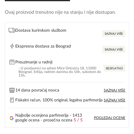
Ovaj proizvod trenutno nije na stanju i nije dostupan.
Dostava kurirskom službom
SAZNAJ VIŠE
Ekspresna dostava za Beograd
SAZNAJ VIŠE
Preuzimanje u radnji
- U prodavnici na adresi Miće Orlovića 18, 11000
BESPLATNO
Beograd, Srbija, radnim danima do 16h, subotom do
15h.
14 dana povraćaj novca
SAZNAJ VIŠE
Fiskalni račun, 100% original, legalna parfimerija
SAZNAJ VIŠE
Najbolje ocenjena parfimerija - 1413
POGLEDAJ OCENE
google ocena - prosečna ocena
5 / 5