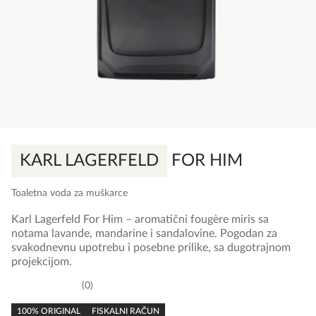
KARL LAGERFELD
FOR HIM
Toaletna voda za muškarce
Karl Lagerfeld For Him – aromatični fougère miris sa
notama lavande, mandarine i sandalovine. Pogodan za
svakodnevnu upotrebu i posebne prilike, sa dugotrajnom
projekcijom.
0
0,0
rating
100% ORIGINAL
FISKALNI RAČUN