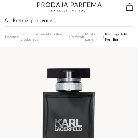
Parfemi i kozmetika online
Muški
Karl Lagerfeld
SlađanAi Asistent
Početna
>
>
Parfemi
>
>
prodavnica
parfemi
For Him
Online
Zdravo, tu sam da Vam pomognem da 
poručite svoj omiljeni parfem danas ali i za 
sva ostala pitanja?