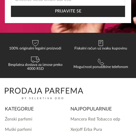
EMAIL
*
PRIJAVITE SE
100% originalni legalni proizvodi
Fiskalni račun uz svaku kupovinu
Besplatna dostava za iznose preko
Mogućnost porudžbine telefonom
4000 RSD
KATEGORIJE
NAJPOPULARNIJE
Ženski parfemi
Mancera Red Tobacco edp
Muški parfemi
Xerjoff Erba Pura