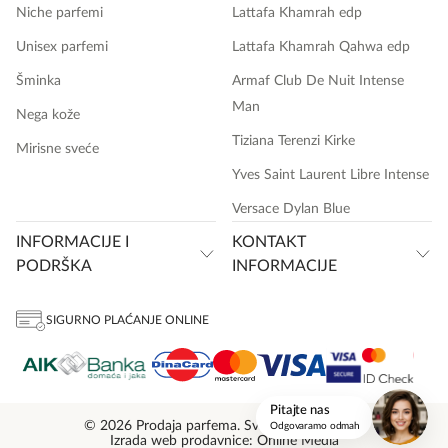
Niche parfemi
Lattafa Khamrah edp
Unisex parfemi
Lattafa Khamrah Qahwa edp
Šminka
Armaf Club De Nuit Intense
Man
Nega kože
Tiziana Terenzi Kirke
Mirisne sveće
Yves Saint Laurent Libre Intense
Versace Dylan Blue
INFORMACIJE I
KONTAKT
PODRŠKA
INFORMACIJE
SIGURNO PLAĆANJE ONLINE
onlinemedia.rs
Pitajte nas
© 2026 Prodaja parfema. Sva prava zadržana.
Odgovaramo odmah
Izrada web prodavnice: Online Media