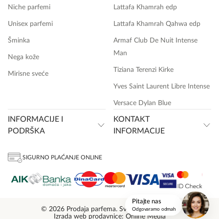
Niche parfemi
Lattafa Khamrah edp
Unisex parfemi
Lattafa Khamrah Qahwa edp
Šminka
Armaf Club De Nuit Intense
Man
Nega kože
Tiziana Terenzi Kirke
Mirisne sveće
Yves Saint Laurent Libre Intense
Versace Dylan Blue
INFORMACIJE I
KONTAKT
PODRŠKA
INFORMACIJE
SIGURNO PLAĆANJE ONLINE
onlinemedia.rs
Pitajte nas
© 2026 Prodaja parfema. Sva prava zadržana.
Odgovaramo odmah
Izrada web prodavnice: Online Media