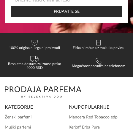
EMAIL
*
PRIJAVITE SE
100% originalni legalni proizvodi
Fiskalni račun uz svaku kupovinu
Besplatna dostava za iznose preko
Mogućnost porudžbine telefonom
4000 RSD
KATEGORIJE
NAJPOPULARNIJE
Ženski parfemi
Mancera Red Tobacco edp
Muški parfemi
Xerjoff Erba Pura