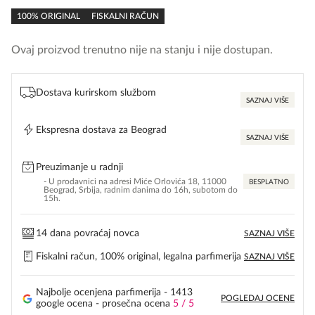
rating
100% ORIGINAL
FISKALNI RAČUN
Ovaj proizvod trenutno nije na stanju i nije dostupan.
Dostava kurirskom službom
SAZNAJ VIŠE
Ekspresna dostava za Beograd
SAZNAJ VIŠE
Preuzimanje u radnji
- U prodavnici na adresi Miće Orlovića 18, 11000
BESPLATNO
Beograd, Srbija, radnim danima do 16h, subotom do
15h.
14 dana povraćaj novca
SAZNAJ VIŠE
Fiskalni račun, 100% original, legalna parfimerija
SAZNAJ VIŠE
Najbolje ocenjena parfimerija - 1413
POGLEDAJ OCENE
google ocena - prosečna ocena
5 / 5