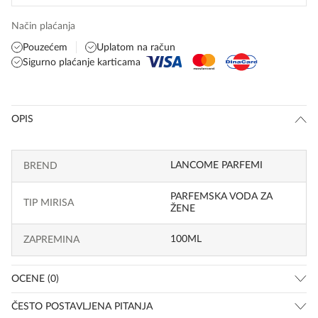
Način plaćanja
Pouzećem
Uplatom na račun
Sigurno plaćanje karticama
OPIS
LANCOME PARFEMI
BREND
PARFEMSKA VODA ZA
TIP MIRISA
ŽENE
100ML
ZAPREMINA
OCENE (0)
ČESTO POSTAVLJENA PITANJA