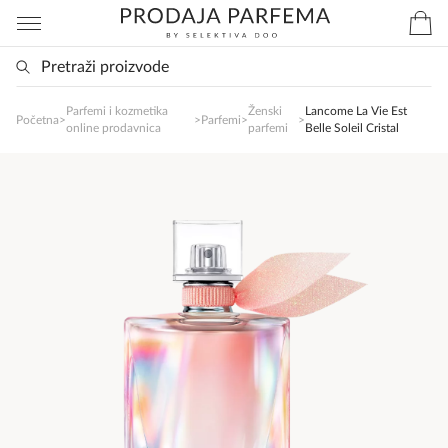
Parfemi i kozmetika
Ženski
Lancome La Vie Est
SlađanAi Asistent
Početna
>
>
Parfemi
>
>
online prodavnica
parfemi
Belle Soleil Cristal
Online
Zdravo, tu sam da Vam pomognem da 
poručite svoj omiljeni parfem danas ali i za 
sva ostala pitanja?