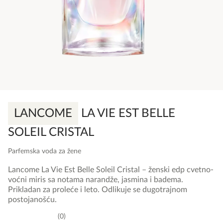
LANCOME
LA VIE EST BELLE
SOLEIL CRISTAL
Parfemska voda za žene
Lancome La Vie Est Belle Soleil Cristal – ženski edp cvetno-
voćni miris sa notama narandže, jasmina i badema.
Prikladan za proleće i leto. Odlikuje se dugotrajnom
postojanošću.
0
0,0