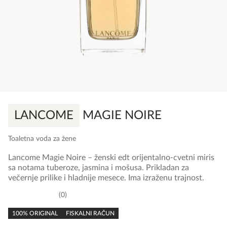
LANCOME
MAGIE NOIRE
Toaletna voda za žene
Lancome Magie Noire – ženski edt orijentalno-cvetni miris
sa notama tuberoze, jasmina i mošusa. Prikladan za
večernje prilike i hladnije mesece. Ima izraženu trajnost.
0
0,0
rating
100% ORIGINAL
FISKALNI RAČUN