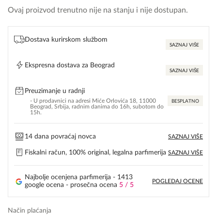
Ovaj proizvod trenutno nije na stanju i nije dostupan.
Dostava kurirskom službom
SAZNAJ VIŠE
Ekspresna dostava za Beograd
SAZNAJ VIŠE
Preuzimanje u radnji
- U prodavnici na adresi Miće Orlovića 18, 11000
BESPLATNO
Beograd, Srbija, radnim danima do 16h, subotom do
15h.
14 dana povraćaj novca
SAZNAJ VIŠE
Fiskalni račun, 100% original, legalna parfimerija
SAZNAJ VIŠE
Najbolje ocenjena parfimerija - 1413
POGLEDAJ OCENE
google ocena - prosečna ocena
5 / 5
Način plaćanja