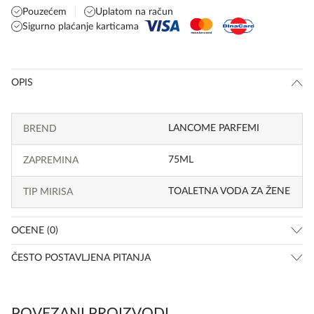
Pouzećem
Uplatom na račun
Sigurno plaćanje karticama
OPIS
LANCOME PARFEMI
BREND
75ML
ZAPREMINA
TOALETNA VODA ZA ŽENE
TIP MIRISA
OCENE (0)
ČESTO POSTAVLJENA PITANJA
POVEZANI PROIZVODI