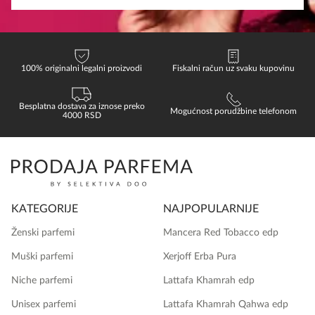
100% originalni legalni proizvodi
Fiskalni račun uz svaku kupovinu
Besplatna dostava za iznose preko
Mogućnost porudžbine telefonom
4000 RSD
KATEGORIJE
NAJPOPULARNIJE
Ženski parfemi
Mancera Red Tobacco edp
Muški parfemi
Xerjoff Erba Pura
Niche parfemi
Lattafa Khamrah edp
Unisex parfemi
Lattafa Khamrah Qahwa edp