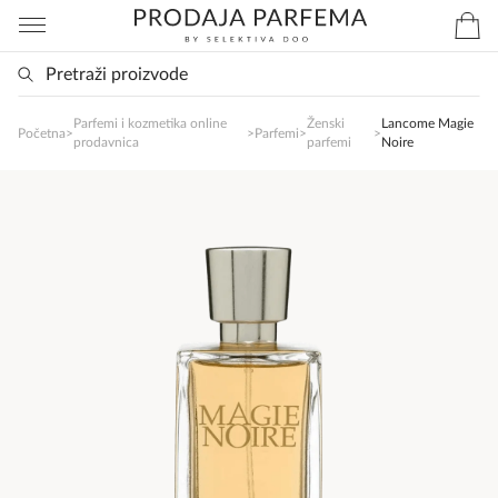
Parfemi i kozmetika online
Ženski
Lancome Magie
SlađanAi Asistent
Početna
>
>
Parfemi
>
>
prodavnica
parfemi
Noire
Online
Zdravo, tu sam da Vam pomognem da 
poručite svoj omiljeni parfem danas ali i za 
sva ostala pitanja?