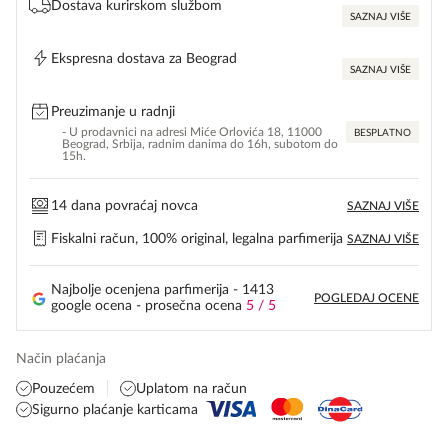
Dostava kurirskom službom
SAZNAJ VIŠE
Ekspresna dostava za Beograd
SAZNAJ VIŠE
Preuzimanje u radnji
- U prodavnici na adresi Miće Orlovića 18, 11000
BESPLATNO
Beograd, Srbija, radnim danima do 16h, subotom do
15h.
14 dana povraćaj novca
SAZNAJ VIŠE
Fiskalni račun, 100% original, legalna parfimerija
SAZNAJ VIŠE
Najbolje ocenjena parfimerija - 1413
POGLEDAJ OCENE
google ocena - prosečna ocena
5 / 5
Način plaćanja
Pouzećem
Uplatom na račun
Sigurno plaćanje karticama