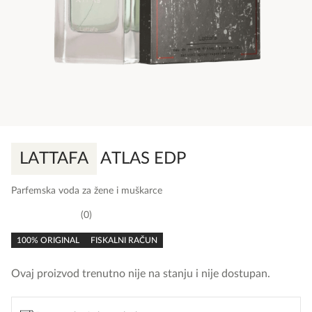
LATTAFA
ATLAS EDP
Parfemska voda za žene i muškarce
0
0,0
rating
100% ORIGINAL
FISKALNI RAČUN
Ovaj proizvod trenutno nije na stanju i nije dostupan.