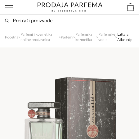
Parfemi i kozmetika
Parfemska
Parfemske
Lattafa
SlađanAi Asistent
Početna
>
>
Parfemi
>
>
>
online prodavnica
kozmetika
vode
Atlas edp
Online
Zdravo, tu sam da Vam pomognem da 
poručite svoj omiljeni parfem danas ali i za 
sva ostala pitanja?