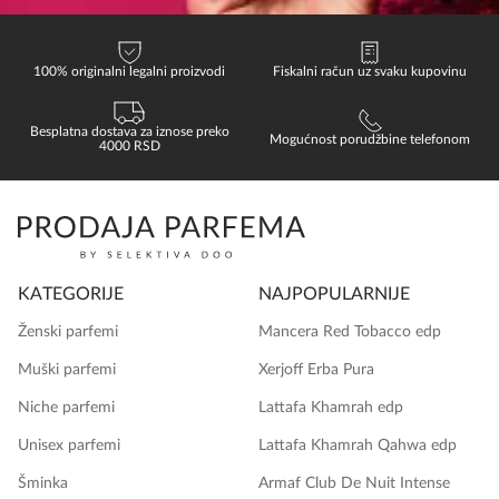
100% originalni legalni proizvodi
Fiskalni račun uz svaku kupovinu
Besplatna dostava za iznose preko
Mogućnost porudžbine telefonom
4000 RSD
KATEGORIJE
NAJPOPULARNIJE
Ženski parfemi
Mancera Red Tobacco edp
Muški parfemi
Xerjoff Erba Pura
Niche parfemi
Lattafa Khamrah edp
Unisex parfemi
Lattafa Khamrah Qahwa edp
Šminka
Armaf Club De Nuit Intense