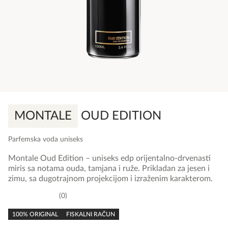
MONTALE
OUD EDITION
Parfemska voda uniseks
Montale Oud Edition – uniseks edp orijentalno-drvenasti
miris sa notama ouda, tamjana i ruže. Prikladan za jesen i
zimu, sa dugotrajnom projekcijom i izraženim karakterom.
0
0,0
rating
100% ORIGINAL
FISKALNI RAČUN