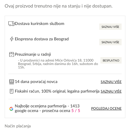
Ovaj proizvod trenutno nije na stanju i nije dostupan.
Dostava kurirskom službom
SAZNAJ VIŠE
Ekspresna dostava za Beograd
SAZNAJ VIŠE
Preuzimanje u radnji
- U prodavnici na adresi Miće Orlovića 18, 11000
BESPLATNO
Beograd, Srbija, radnim danima do 16h, subotom do
15h.
14 dana povraćaj novca
SAZNAJ VIŠE
Fiskalni račun, 100% original, legalna parfimerija
SAZNAJ VIŠE
Najbolje ocenjena parfimerija - 1413
POGLEDAJ OCENE
google ocena - prosečna ocena
5 / 5
Način plaćanja