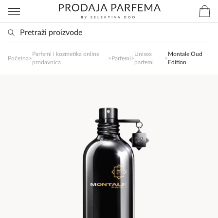
Parfemi i kozmetika online
Unisex
Montale Oud
SlađanAi Asistent
Početna
>
>
Parfemi
>
>
prodavnica
parfemi
Edition
Online
Zdravo, tu sam da Vam pomognem da 
poručite svoj omiljeni parfem danas ali i za 
sva ostala pitanja?