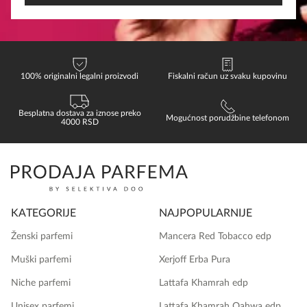
100% originalni legalni proizvodi
Fiskalni račun uz svaku kupovinu
Besplatna dostava za iznose preko
Mogućnost porudžbine telefonom
4000 RSD
KATEGORIJE
NAJPOPULARNIJE
Ženski parfemi
Mancera Red Tobacco edp
Muški parfemi
Xerjoff Erba Pura
Niche parfemi
Lattafa Khamrah edp
Unisex parfemi
Lattafa Khamrah Qahwa edp