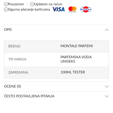
Pouzećem
Uplatom na račun
Sigurno plaćanje karticama
OPIS
MONTALE PARFEMI
BREND
PARFEMSKA VODA
TIP MIRISA
UNISEKS
100ML TESTER
ZAPREMINA
OCENE (0)
ČESTO POSTAVLJENA PITANJA