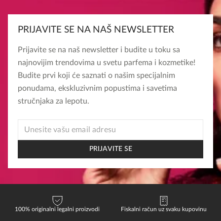
PRIJAVITE SE NA NAŠ NEWSLETTER
Prijavite se na naš newsletter i budite u toku sa
najnovijim trendovima u svetu parfema i kozmetike!
Budite prvi koji će saznati o našim specijalnim
ponudama, ekskluzivnim popustima i savetima
stručnjaka za lepotu.
EMAIL
EMAIL
*
PRIJAVITE SE
100% originalni legalni proizvodi
Fiskalni račun uz svaku kupovinu