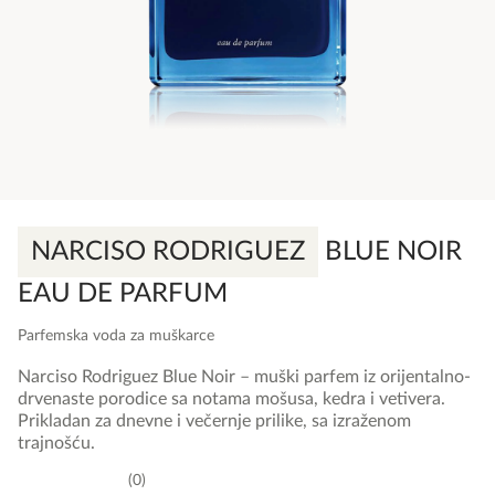
NARCISO RODRIGUEZ
BLUE NOIR
EAU DE PARFUM
Parfemska voda za muškarce
Narciso Rodriguez Blue Noir – muški parfem iz orijentalno-
drvenaste porodice sa notama mošusa, kedra i vetivera.
Prikladan za dnevne i večernje prilike, sa izraženom
trajnošću.
0
0,0