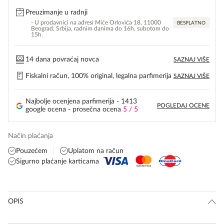
Preuzimanje u radnji
- U prodavnici na adresi Miće Orlovića 18, 11000
BESPLATNO
Beograd, Srbija, radnim danima do 16h, subotom do
15h.
14 dana povraćaj novca
SAZNAJ VIŠE
Fiskalni račun, 100% original, legalna parfimerija
SAZNAJ VIŠE
Najbolje ocenjena parfimerija - 1413
POGLEDAJ OCENE
google ocena - prosečna ocena
5 / 5
Način plaćanja
Pouzećem
Uplatom na račun
Sigurno plaćanje karticama
OPIS