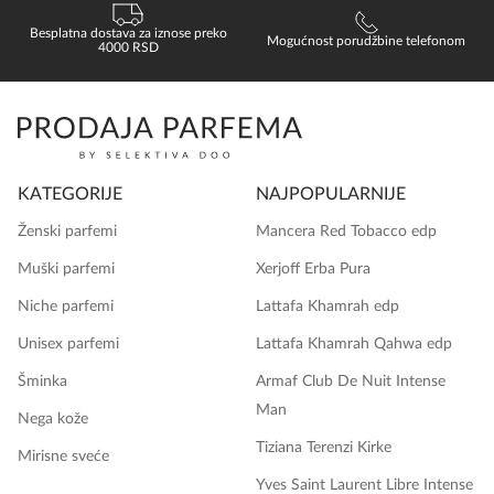
Besplatna dostava za iznose preko
Mogućnost porudžbine telefonom
4000 RSD
KATEGORIJE
NAJPOPULARNIJE
Ženski parfemi
Mancera Red Tobacco edp
Muški parfemi
Xerjoff Erba Pura
Niche parfemi
Lattafa Khamrah edp
Unisex parfemi
Lattafa Khamrah Qahwa edp
Šminka
Armaf Club De Nuit Intense
Man
Nega kože
Tiziana Terenzi Kirke
Mirisne sveće
Yves Saint Laurent Libre Intense