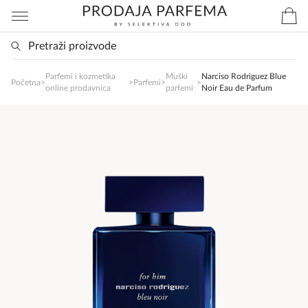
Parfemi i kozmetika
Muški
Narciso Rodriguez Blue
Početna
>
>
Parfemi
>
>
SlađanAi Asistent
online prodavnica
parfemi
Noir Eau de Parfum
Online
Zdravo, tu sam da Vam pomognem da 
poručite svoj omiljeni parfem danas ali i za 
sva ostala pitanja?