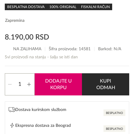
rating
BESPLATNA DOSTAVA
100% ORIGINAL
FISKALNI RAČUN
Zapremina
8.190,00
RSD
NA ZALIHAMA
Šifra proizvoda:
14581
Barkod: N/A
Svi proizvodi na stanju - šalju se isti dan
Narciso
DODAJTE U
KUPI
Rodriguez
KORPU
ODMAH
Blue
Noir
Eau
de
Dostava kurirskom službom
Parfum
BESPLATNO
količina
Ekspresna dostava za Beograd
BESPLATNO