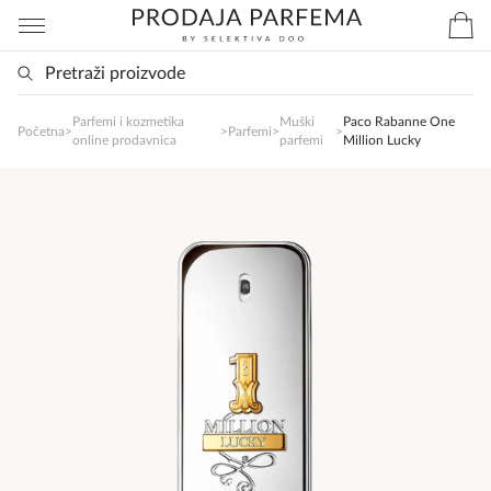
Parfemi i kozmetika
Muški
Paco Rabanne One
SlađanAi Asistent
Početna
>
>
Parfemi
>
>
online prodavnica
parfemi
Million Lucky
Online
Zdravo, tu sam da Vam pomognem da 
poručite svoj omiljeni parfem danas ali i za 
sva ostala pitanja?