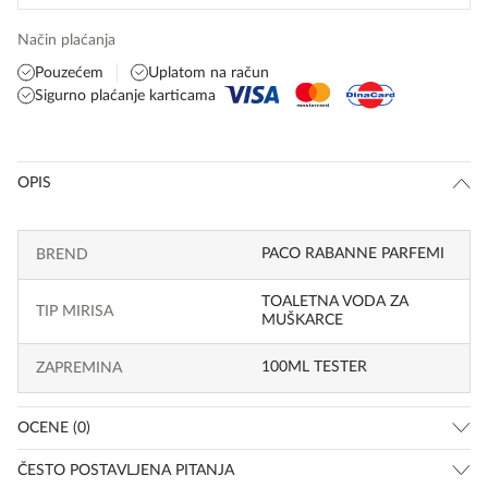
Način plaćanja
Pouzećem
Uplatom na račun
Sigurno plaćanje karticama
OPIS
PACO RABANNE PARFEMI
BREND
TOALETNA VODA ZA
TIP MIRISA
MUŠKARCE
100ML TESTER
ZAPREMINA
OCENE (0)
ČESTO POSTAVLJENA PITANJA