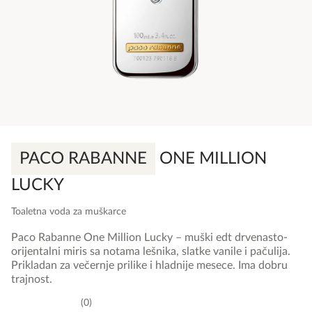
PACO RABANNE
ONE MILLION
LUCKY
Toaletna voda za muškarce
Paco Rabanne One Million Lucky – muški edt drvenasto-
orijentalni miris sa notama lešnika, slatke vanile i pačulija.
Prikladan za večernje prilike i hladnije mesece. Ima dobru
trajnost.
0
0,0