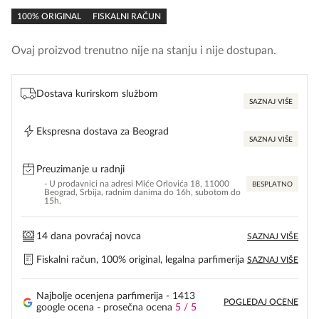
rating
100% ORIGINAL
FISKALNI RAČUN
Ovaj proizvod trenutno nije na stanju i nije dostupan.
Dostava kurirskom službom
SAZNAJ VIŠE
Ekspresna dostava za Beograd
SAZNAJ VIŠE
Preuzimanje u radnji
- U prodavnici na adresi Miće Orlovića 18, 11000
BESPLATNO
Beograd, Srbija, radnim danima do 16h, subotom do
15h.
14 dana povraćaj novca
SAZNAJ VIŠE
Fiskalni račun, 100% original, legalna parfimerija
SAZNAJ VIŠE
Najbolje ocenjena parfimerija - 1413
POGLEDAJ OCENE
google ocena - prosečna ocena
5 / 5