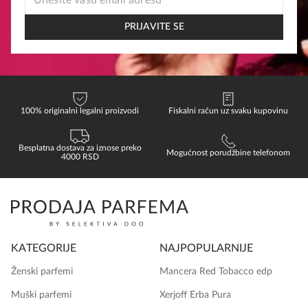
EMAIL
*
PRIJAVITE SE
100% originalni legalni proizvodi
Fiskalni račun uz svaku kupovinu
Besplatna dostava za iznose preko
Mogućnost porudžbine telefonom
4000 RSD
KATEGORIJE
NAJPOPULARNIJE
Ženski parfemi
Mancera Red Tobacco edp
Muški parfemi
Xerjoff Erba Pura