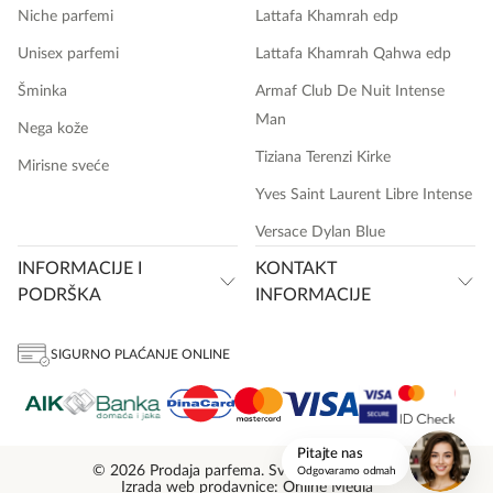
Niche parfemi
Lattafa Khamrah edp
Unisex parfemi
Lattafa Khamrah Qahwa edp
Šminka
Armaf Club De Nuit Intense
Man
Nega kože
Tiziana Terenzi Kirke
Mirisne sveće
Yves Saint Laurent Libre Intense
Versace Dylan Blue
INFORMACIJE I
KONTAKT
PODRŠKA
INFORMACIJE
SIGURNO PLAĆANJE ONLINE
onlinemedia.rs
Pitajte nas
© 2026 Prodaja parfema. Sva prava zadržana.
Odgovaramo odmah
Izrada web prodavnice: Online Media