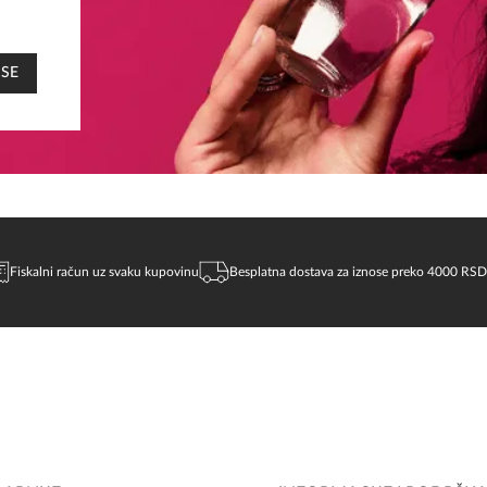
 SE
Fiskalni račun uz svaku kupovinu
Besplatna dostava za iznose preko 4000 RSD