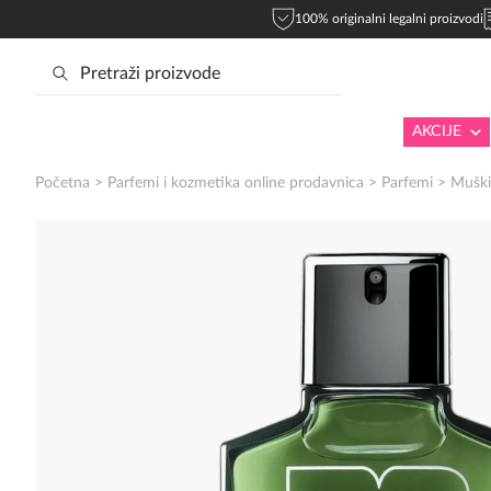
100% originalni legalni proizvodi
AKCIJE
Početna
>
Parfemi i kozmetika online prodavnica
>
Parfemi
>
Muški