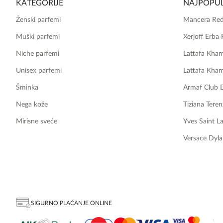
KATEGORIJE
NAJPOPUL
Ženski parfemi
Mancera Red
Muški parfemi
Xerjoff Erba 
Niche parfemi
Lattafa Kha
Unisex parfemi
Lattafa Kha
Šminka
Armaf Club 
Nega kože
Tiziana Teren
Mirisne sveće
Yves Saint L
Versace Dyla
SIGURNO PLAĆANJE ONLINE