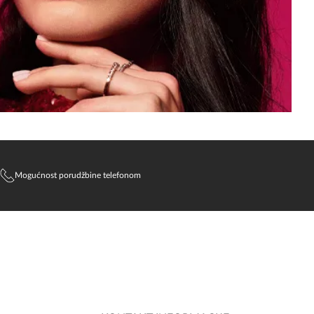
Mogućnost porudžbine telefonom
SlađanAi Asistent
Online