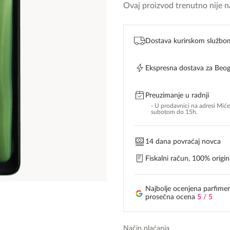
Ovaj proizvod trenutno nije na
Dostava kurirskom službo
Ekspresna dostava za Beo
Preuzimanje u radnji
- U prodavnici na adresi Mić
subotom do 15h.
14 dana povraćaj novca
Fiskalni račun, 100% origina
Najbolje ocenjena parfimer
prosečna ocena
5 / 5
Način plaćanja