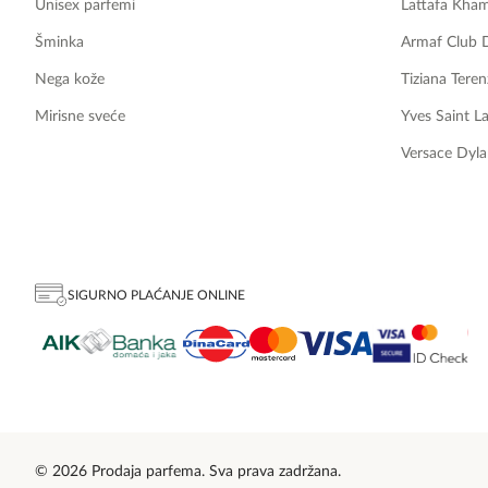
Unisex parfemi
Lattafa Kha
Šminka
Armaf Club 
Nega kože
Tiziana Teren
Mirisne sveće
Yves Saint L
Versace Dyla
SIGURNO PLAĆANJE ONLINE
© 2026 Prodaja parfema. Sva prava zadržana.