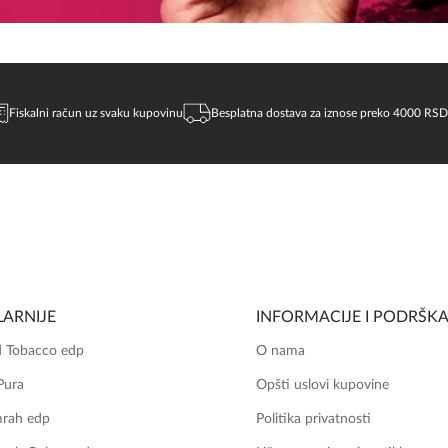
Fiskalni račun uz svaku kupovinu
Besplatna dostava za iznose preko 4000 RSD
ARNIJE
INFORMACIJE I PODRŠK
 Tobacco edp
O nama
Pura
Opšti uslovi kupovine
mrah edp
Politika privatnosti