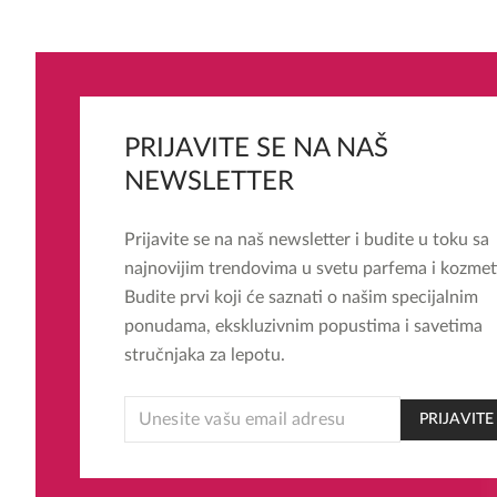
PRIJAVITE SE NA NAŠ
NEWSLETTER
Prijavite se na naš newsletter i budite u toku sa
najnovijim trendovima u svetu parfema i kozmet
Budite prvi koji će saznati o našim specijalnim
ponudama, ekskluzivnim popustima i savetima
stručnjaka za lepotu.
EMAIL
PRIJAVITE
EMAIL
EMAIL