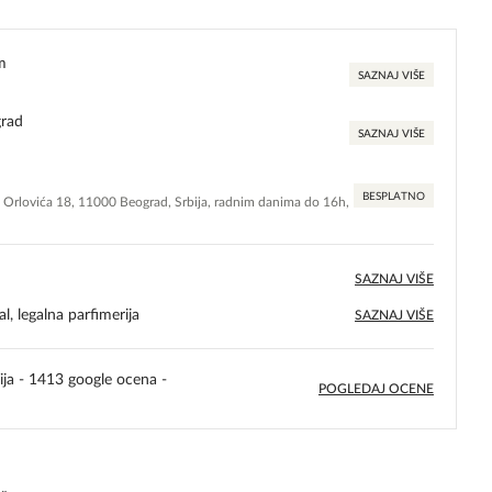
m
SAZNAJ VIŠE
grad
SAZNAJ VIŠE
BESPLATNO
e Orlovića 18, 11000 Beograd, Srbija, radnim danima do 16h,
SAZNAJ VIŠE
l, legalna parfimerija
SAZNAJ VIŠE
ija - 1413 google ocena -
POGLEDAJ OCENE
5,0
rating