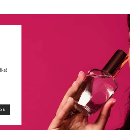
ike!
 SE