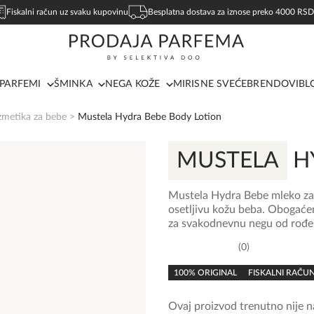
Fiskalni račun uz svaku kupovinu
Besplatna dostava za iznose preko 4000 RSD
PARFEMI
ŠMINKA
NEGA KOŽE
MIRISNE SVEĆE
BRENDOVI
BL
zmetika za bebe
>
Mustela Hydra Bebe Body Lotion
MUSTELA
H
Mustela Hydra Bebe mleko za t
osetljivu kožu beba. Obogaće
za svakodnevnu negu od rođe
0
0,0
rating
100% ORIGINAL
FISKALNI RAČU
Ovaj proizvod trenutno nije na