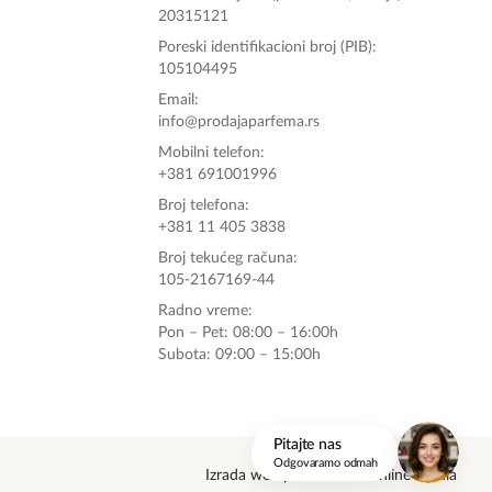
20315121
Poreski identifikacioni broj (PIB):
105104495
Email:
info@prodajaparfema.rs
Mobilni telefon:
+381 691001996
Broj telefona:
+381 11 405 3838
Broj tekućeg računa:
105-2167169-44
Radno vreme:
Pon – Pet: 08:00 – 16:00h
Subota: 09:00 – 15:00h
onlinemedia.rs
Pitajte nas
Odgovaramo odmah
Izrada web prodavnice: Online Media