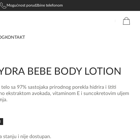
Mogućnost porudžbine telefonom
OG
KONTAKT
YDRA BEBE BODY LOTION
elo sa 97% sastojaka prirodnog porekla hidrira i štiti
no ekstraktom avokada, vitaminom E i suncokretovim uljem
nja.
N
 stanju i nije dostupan.