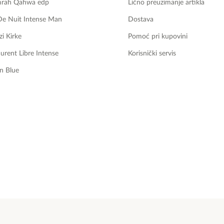
mrah Qahwa edp
Lično preuzimanje artikla
De Nuit Intense Man
Dostava
zi Kirke
Pomoć pri kupovini
aurent Libre Intense
Korisnički servis
n Blue