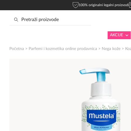
100% originalni legalni proizvodi
AKCIJE
Početna
>
Parfemi i kozmetika online prodavnica
>
Nega kože
>
Ko