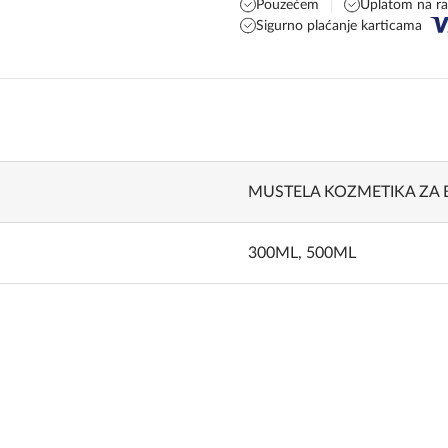
Pouzećem
Uplatom na r
Sigurno plaćanje karticama
MUSTELA KOZMETIKA ZA 
300ML
,
500ML