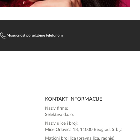
Mogućnost porudžbine telefonom
SlađanAi Asistent
Online
A
KONTAKT INFORMACIJE
Zdravo, tu sam da Vam pomognem da 
Naziv firme:
poručite svoj omiljeni parfem danas ali i za 
Selektiva d.o.o.
sva ostala pitanja?
Naziv ulice i broj:
Miće Orlovića 18, 11000 Beograd, Srbija
Matični broj lica (pravna lica, radnje):