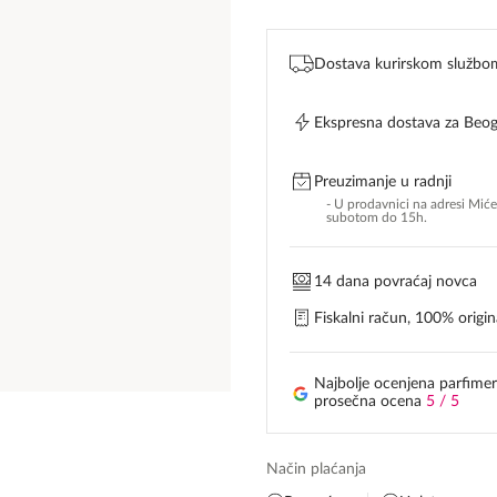
Dostava kurirskom službo
Ekspresna dostava za Beo
Preuzimanje u radnji
- U prodavnici na adresi Mić
subotom do 15h.
14 dana povraćaj novca
Fiskalni račun, 100% origina
Najbolje ocenjena parfimer
prosečna ocena
5 / 5
Način plaćanja