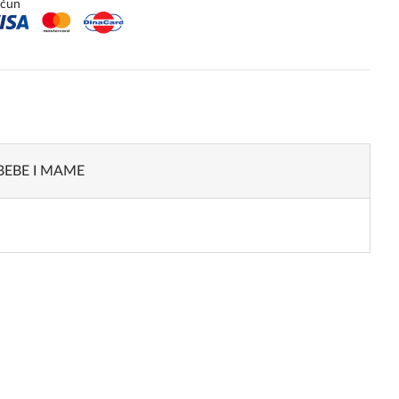
ačun
BEBE I MAME