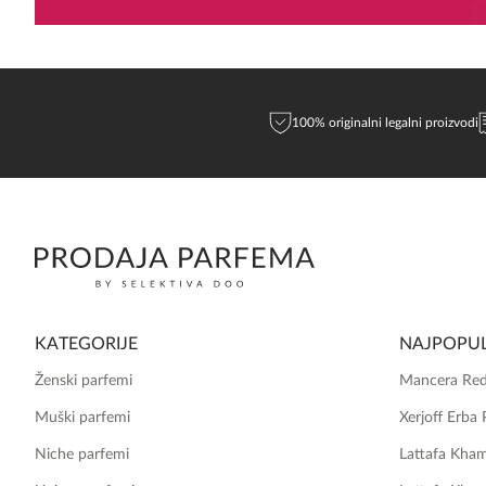
100% originalni legalni proizvodi
KATEGORIJE
NAJPOPUL
Ženski parfemi
Mancera Red
Muški parfemi
Xerjoff Erba 
Niche parfemi
Lattafa Kha